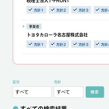
税理士法人T-FRONT
方針１
方針２
方針３
方針
事業者
トヨタカローラ名古屋株式会社
方針１
方針２
方針３
方針
区分
方針
検索
すべての検索結果