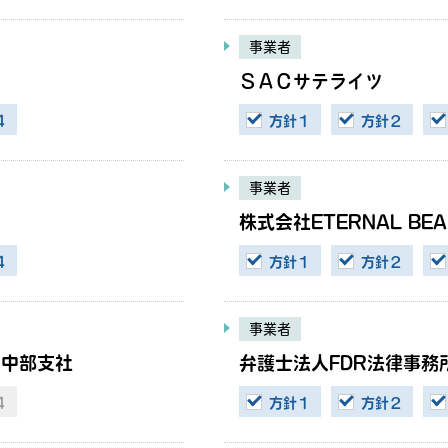
事業者
ＳＡＣサテライツ
４
方針１
方針２
事業者
株式会社ETERNAL BEA
４
方針１
方針２
事業者
 中部支社
弁護士法人FDR法律事務
４
方針１
方針２