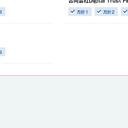
合同会社Digital Trust Fi
４
方針１
方針２
４