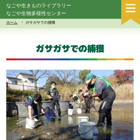
なごや生きものライブラリー
なごや生物多様性センター
ホーム
ガサガサでの捕獲
ガサガサでの捕獲