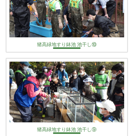
猪高緑地すり鉢池 池干し⑩
猪高緑地すり鉢池 池干し⑨