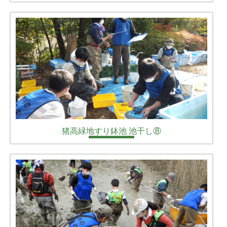
猪高緑地すり鉢池 池干し⑧