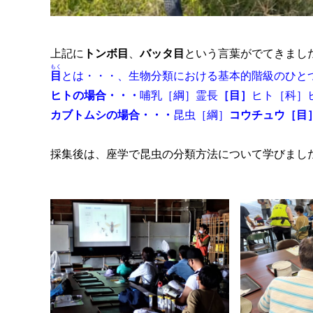
上記に
トンボ目
、
バッタ目
という言葉がでてきまし
もく
目
とは・・・、生物分類における基本的階級のひと
ヒトの場合・・・
哺乳［綱］霊長
［目］
ヒト［科］
カブトムシの場合・・・
昆虫［綱］
コウチュウ［目
採集後は、座学で昆虫の分類方法について学びまし