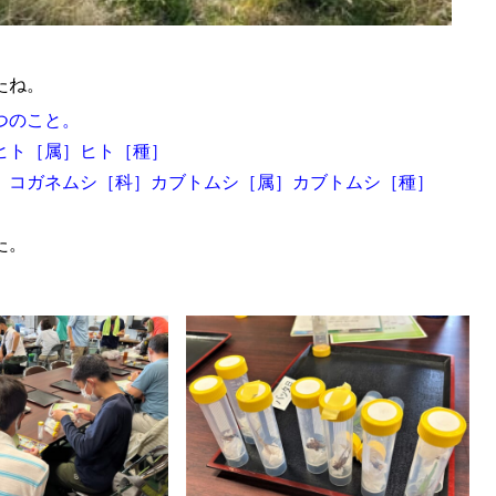
たね。
つのこと。
ヒト［属］ヒト［種］
］
コガネムシ［科］カブトムシ［属］カブトムシ［種］
た。