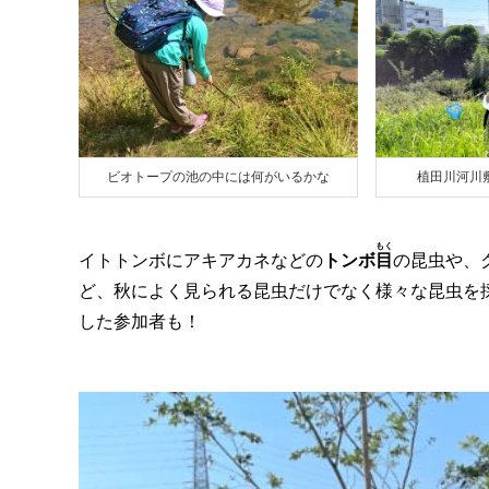
ビオトープの池の中には何がいるかな
植田川河川
もく
イトトンボにアキアカネなどの
トンボ
目
の昆虫や、
ど、秋によく見られる昆虫だけでなく様々な昆虫を
した参加者も！