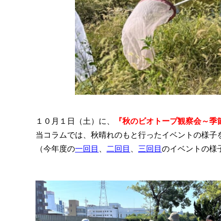
１０月１日（土）に、
『秋のビオトープ観察会～季
当コラムでは、秋晴れのもと行ったイベントの様子
（今年度の
一回目
、
二回目
、
三回目
のイベントの様