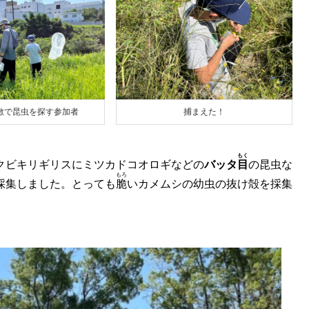
敷で昆虫を探す参加者
捕まえた！
もく
クビキリギリスにミツカドコオロギなどの
バッタ
目
の昆虫な
もろ
採集しました。とっても
脆
いカメムシの幼虫の抜け殻を採集