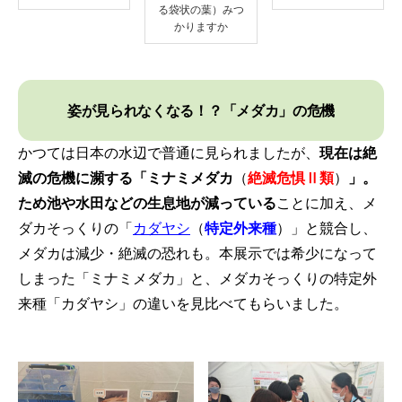
る袋状の葉）みつ
かりますか
姿が見られなくなる！？「メダカ」の危機
かつては日本の水辺で普通に見られましたが、
現在は絶
滅の危機に瀕する
「ミナミメダカ
（
絶滅危惧Ⅱ類
）
」。
ため池や水田などの生息地が減っている
ことに加え、メ
ダカそっくりの「
カダヤシ
（
特定外来種
）」と競合し、
メダカは減少・絶滅の恐れも。本展示では希少になって
しまった「ミナミメダカ」と、メダカそっくりの特定外
来種「カダヤシ」の違いを見比べてもらいました。