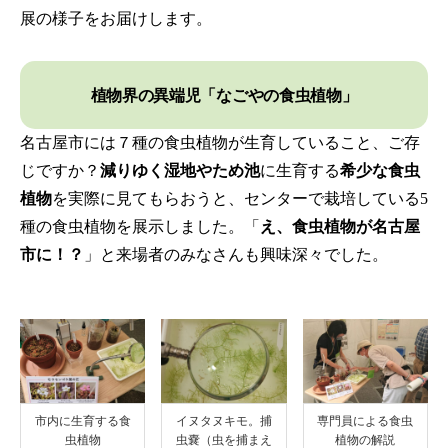
展の様子をお届けします。
植物界の異端児「なごやの食虫植物」
名古屋市には７種の食虫植物が生育していること、ご存
じですか？
減りゆく湿地やため池
に生育する
希少な食虫
植物
を実際に見てもらおうと、センターで栽培している5
種の食虫植物を展示しました。「
え、食虫植物が名古屋
市に！？
」と来場者のみなさんも興味深々でした。
市内に生育する食
イヌタヌキモ。捕
専門員による食虫
虫植物
虫嚢（虫を捕まえ
植物の解説