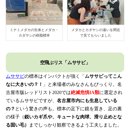
ミナミメダカの生体とメダカ・
メダカとカダヤシの違いを間近
カダヤシの樹脂標本
で見てもらいました
空飛ぶリス「ムササビ」
ムササビ
の標本はインパクトが強く「
ムササビってこん
なに大きいの？！
」と来場者のみなさんもびっくり。名
古屋市版レッドリスト2020では
絶滅危惧IA類
に選定され
ているムササビですが、
名古屋市内にも生息している
の？
という驚きの声も。標本の足下に鏡を置き、足の裏
の様子（
鋭いカギ爪や、キュートな肉球、滑り止めとな
る固い毛）
までしっかり観察できるよう工夫しました。