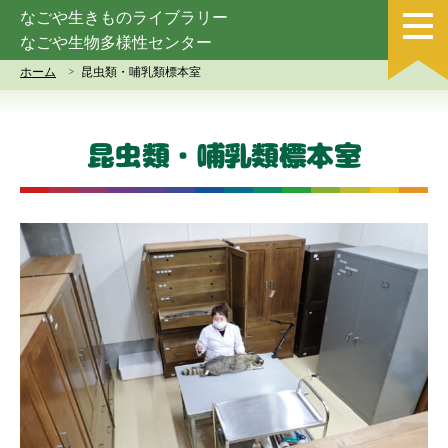
なごや生きものライブラリー
なごや生物多様性センター
ホーム
昆虫類・哺乳類標本室
昆虫類・哺乳類標本室