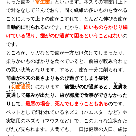
もった歯を「
常生歯
」といいます。ネズミの前歯は上下
で対をなして並んでおり、固く繊維の多いものを食べる
ことによって上下の歯がこすれて、
どんどん伸びる歯が
自動的に削られる
のです。だから、
固いものをかじり続
けている限り、歯がのび過ぎて困るということはない
の
です。
ところが、ケガなどで歯が一方だけ欠けてしまったり、
か
柔らかいものばかりを食べていると、前歯が
咬
み合わせ
の悪い
状態となります。すると、歯が十分に削られず、
前歯が本来の長さよりものび過ぎてしまう症状
せっしかちょう
ひふ
（
切歯過長
）
になります。
前歯がのび過ぎると、
皮膚
を
かんつう
貫通
して痛みが出たり、歯が邪魔で食事ができなかった
りして、
最悪の場合、死んでしまうこともある
のです
。
ペットとして飼われているネズミ（ハムスターなど）や
実験用のネズミ（マウスなど）で、このような症状がた
びたび見られます。人間でも、「口は健康の入口、歯は