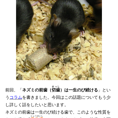
せっし
前回、「
ネズミの前歯（
切歯
）は一生のび続ける
」とい
う
コラム
を書きました。今回はこの話題についてもう少
し詳しく話をしたいと思います。
ネズミの前歯は一生のび続ける歯で、このような性質を
じょうせいし